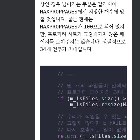
상인 경우 넘어가는 부분은 잘라내어
MAXPROPPAGES
에서 지정한 개수에 맞
출 것입니다. 물론 현재는
MAXPROPPAGES
가
100
으로 되어 있지
만, 프로퍼티 시트가 그렇게까지 많은 페
이지를 보여주지는 않습니다. 실질적으로
34
개 전후가 최대입니다.
// ...
// 몇 개의 파일들이 선택되었는
// 프로퍼티 페이지의 최대 개수
if
 (m_lsFiles.
size
() > MAX
        m_lsFiles.
resize
(MAXPR
// 우리가 작업할 수 있는 파일이
// 그렇지 않다면 E_FAIL을 
// 다시 호출되는 일이 없게 합니
return
 (m_lsFiles.
size
() >