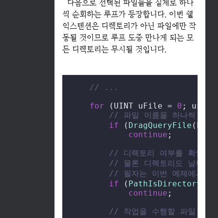
다음으로 선택된 파일들을 실제로 하나
씩 순회하는 루프가 등장합니다. 이번 쉘
익스텐션은 디렉토리가 아닌 파일에만 작
동될 것이므로 루프 도중 만나게 되는 모
든 디렉토리는 무시될 것입니다.
// ...
for
 (UINT uFile = 
0
; uFile
// 파일 이름을 하나씩 읽습
if
 (
DragQueryFile
(hdro
continue
;

// 디렉토리 여부를 확인하
// 물론 디렉토리도 날짜와
// 필자는 이번 예제에서 
if
 (
PathIsDirectory
(sz
continue
;

// 작업을 수행할 파일 리