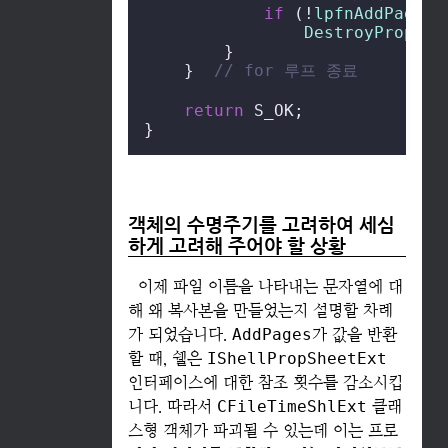
if
 (!
lpfnAddPagePr
DestroyPropert
        }

    }  
// for 루프 종료
return
 S_OK;

}
객체의 수명주기를 고려하여 세심
하게 고려해 주어야 할 상황
이제 파일 이름을 나타내는 문자열에 대
해 왜 복사본을 만들었는지 설명할 차례
가 되었습니다.
AddPages
가 값을 반환
할 때, 쉘은
IShellPropSheetExt
인터페이스에 대한 참조 횟수를 감소시킵
니다. 따라서
CFileTimeShlExt
클래
스형 객체가 파괴될 수 있는데 이는 프로