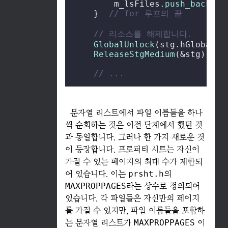
        m_lsFiles.
push_back
 ( 
    }  
// for 루프의 끝
// 리소스를 해제합니다.
GlobalUnlock
(stg.hGlobal);

ReleaseStgMedium
(&stg);

// ...
문자열 리스트에서 파일 이름들을 하나
씩 순회하는 것은 이전 단계에서 했던 것
과 동일합니다. 그러나 한 가지 새로운 것
이 등장합니다. 프로퍼티 시트는 자신이
가질 수 있는 페이지의 최대 수가 제한되
어 있습니다. 이는
prsht.h
의
MAXPROPPAGES
라는 상수로 정의되어
있습니다. 각 파일들은 자신만의 페이지
를 가질 수 있지만, 파일 이름들을 포함하
는 문자열 리스트가
MAXPROPPAGES
이