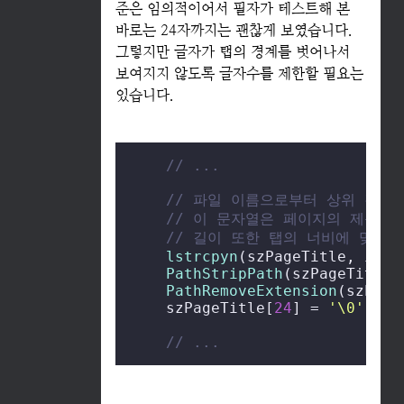
준은 임의적이어서 필자가 테스트해 본
바로는 24자까지는 괜찮게 보였습니다.
그렇지만 글자가 탭의 경계를 벗어나서
보여지지 않도록 글자수를 제한할 필요는
있습니다.
// ...
// 파일 이름으로부터 상위 경로
// 이 문자열은 페이지의 제목이 
// 길이 또한 탭의 너비에 맞추어
lstrcpyn
(szPageTitle, it->
PathStripPath
(szPageTitle);
PathRemoveExtension
(szPage
    szPageTitle[
24
] = 
'\0'
;

// ...