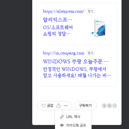
https://aliexpress.com/
광고
알리익스프레
스,WINDOWS
OS/소프트웨어
내 맘에 쏙드는
쇼핑의 정답
오늘의 특가
WINDOWS! 알
리에서 합리적인
가격으로!
http://m.coupang.com
광고
WINDOWS 쿠팡 오늘주문 내
일도착 로켓배송
안정적인 WINDOWS, 쿠팡에서
믿고 사용하세요! 매월 나가는 비용
부담은 그만! 와우회원 캐시적립으
로 더 알뜰하게.
공감
구독하기
URL 복사
카카오톡 공유