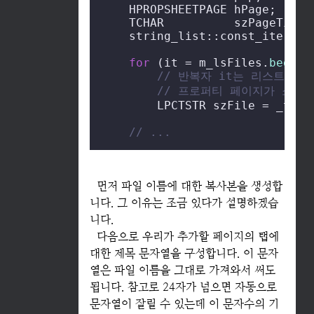
    HPROPSHEETPAGE hPage;

    TCHAR          szPageTitle[
    string_list::const_iterator
for
 (it = m_lsFiles.
begin
(
// 반복자 it는 리스트에서
// 프로퍼티 페이지가 소유
        LPCTSTR szFile = _tcsd
// ...
먼저 파일 이름에 대한 복사본을 생성합
니다. 그 이유는 조금 있다가 설명하겠습
니다.
다음으로 우리가 추가할 페이지의 탭에
대한 제목 문자열을 구성합니다. 이 문자
열은 파일 이름을 그대로 가져와서 써도
됩니다. 참고로 24자가 넘으면 자동으로
문자열이 잘릴 수 있는데 이 문자수의 기