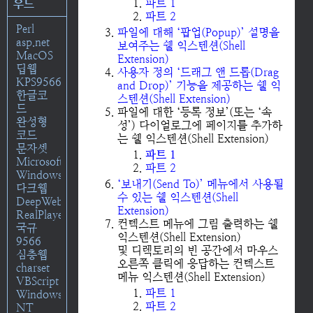
파트 1
우드
파트 2
Perl
파일에 대해 ‘팝업(Popup)’ 설명을
asp.net
보여주는 쉘 익스텐션(Shell
MacOS
Extension)
딥웹
사용자 정의 ‘드래그 앤 드롭(Drag
KPS9566
and Drop)’ 기능을 제공하는 쉘 익
한글코
스텐션(Shell Extension)
드
파일에 대한 ‘등록 정보’(또는 ‘속
완성형
성’) 다이얼로그에 페이지를 추가하
코드
는 쉘 익스텐션(Shell Extension)
문자셋
파트 1
Microsoft
파트 2
Windows
‘보내기(Send To)’ 메뉴에서 사용될
다크웹
수 있는 쉘 익스텐션(Shell
DeepWeb
Extension)
RealPlayer
컨텍스트 메뉴에 그림 출력하는 쉘
국규
익스텐션(Shell Extension)
9566
및 디렉토리의 빈 공간에서 마우스
심층웹
오른쪽 클릭에 응답하는 컨텍스트
charset
메뉴 익스텐션(Shell Extension)
VBScript
파트 1
Windows
파트 2
NT