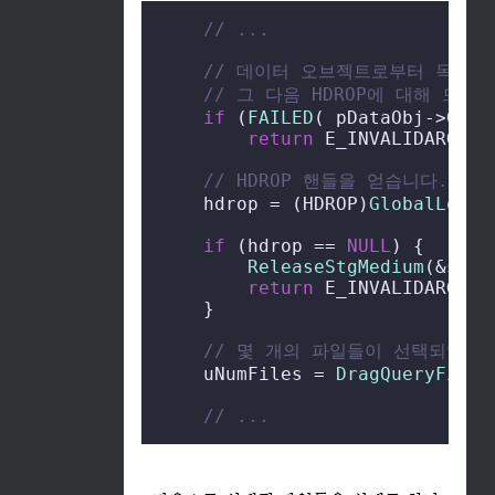
// ...
// 데이터 오브젝트로부터 목록을 
// 그 다음 HDROP에 대해 드래
if
 (
FAILED
( pDataObj->
GetD
return
 E_INVALIDARG;

// HDROP 핸들을 얻습니다.
    hdrop = (HDROP)
GlobalLock
(
if
 (hdrop == 
NULL
) {

ReleaseStgMedium
(&stg);
return
 E_INVALIDARG;

    }

// 몇 개의 파일들이 선택되었는
    uNumFiles = 
DragQueryFile
(
// ...