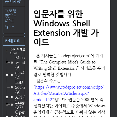
공지사항
^(코딩
입문자를 위한
캣)^ =
@"코
Windows Shell
딩"⋯
Extension 개발 가
이드
카테고리
분류 전체보기
(134)
본 게시물은 ‘codeproject.com’에 게시
Microsoft
된 “The Complete Idiot's Guide to
Windows
(9)
Writing Shell Extensions” 시리즈를 우리
macOS
말로 번역한 것입니다.
(2)
원문의 주소는
BSD
“
https://www.codeproject.com/script/
Socket
(9)
Articles/MemberArticles.aspx?
API
(48)
amid=152
”입니다. 원문은 2000년에 작
Language
성되었지만 네이티브 수준에서 Windows
(37)
Operating
운영체제가 근본적으로 바뀌지 않는 이상