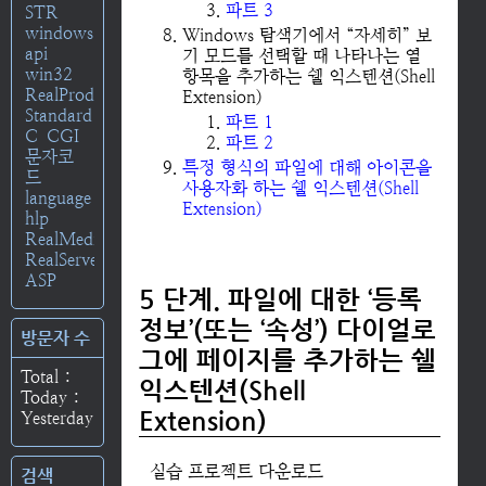
파트 3
STR
windows
Windows 탐색기에서 “자세히” 보
api
기 모드를 선택할 때 나타나는 열
win32
항목을 추가하는 쉘 익스텐션(Shell
RealProducer
Extension)
Standard
파트 1
C
CGI
파트 2
문자코
특정 형식의 파일에 대해 아이콘을
드
사용자화 하는 쉘 익스텐션(Shell
language
Extension)
hlp
RealMedia
RealServer
ASP
5 단계. 파일에 대한 ‘등록
정보’(또는 ‘속성’) 다이얼로
방문자 수
그에 페이지를 추가하는 쉘
Total :
익스텐션(Shell
Today :
Extension)
Yesterday :
실습 프로젝트 다운로드
검색