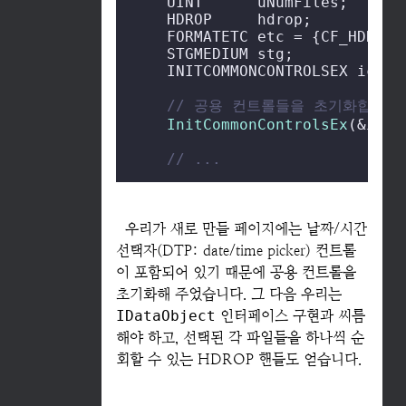
    UINT      uNumFiles;

    HDROP     hdrop;

    FORMATETC etc = {CF_HDROP,
    STGMEDIUM stg;

    INITCOMMONCONTROLSEX iccex
// 공용 컨트롤들을 초기화합니다
InitCommonControlsEx
(&iccex
// ...
우리가 새로 만들 페이지에는 날짜/시간
선택자(DTP: date/time picker) 컨트롤
이 포함되어 있기 때문에 공용 컨트롤을
초기화해 주었습니다. 그 다음 우리는
IDataObject
인터페이스 구현과 씨름
해야 하고, 선택된 각 파일들을 하나씩 순
회할 수 있는 HDROP 핸들도 얻습니다.