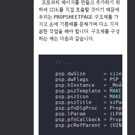
프로퍼티 페이지를 만들고 추가하기 위
하여 SDK를 직접 호출할 것이기 때문에
우리는
PROPSHEETPAGE
구조체를 가
지고 손에 기름때를 묻혀가며 다소 지저
분한 작업을 해야 합니다. 구조체를 구성
하는 예는 다음과 같습니다.
// ...
    psp.dwSize      = 
sizeof
(P
    psp.dwFlags     = PSP_USER
    psp.hInstance   = _Module.
    psp.pszTemplate = 
MAKEINTR
    psp.pszIcon     = 
MAKEINTR
    psp.pszTitle    = szPageTit
    psp.pfnDlgProc  = PropPageD
    psp.lParam      = (LPARAM) 
    psp.pfnCallback = PropPageC
    psp.pcRefParent = (UINT *)&