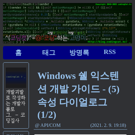
RSS
홈
태그
방명록
Windows 쉘 익스텐
션 개발 가이드 - (5)
개발괴발
로 작성하
속성 다이얼로그
는 개발자
블로
(1/2)
그.
–
코
딩집사
API/COM
2021. 2. 9. 19:18