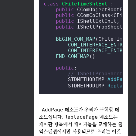
class
CFileTimeShlExt
 :

public
 CComObjectRootEx<CC
public
 CComCoClass<CFileTi
public
 IShellExtInit,

public
 IShellPropSheetExt 
BEGIN_COM_MAP
(CFileTimeShlE
COM_INTERFACE_ENTRY
(IS
COM_INTERFACE_ENTRY
(IS
END_COM_MAP
()

public
:

// IShellPropSheetExt
STDMETHODIMP 
AddPages
(
STDMETHODIMP 
ReplacePa
AddPage
메소드가 우리가 구현할 메
소드입니다.
ReplacePage
메소드는
제어판 항목에서 페이지들을 교체하는 쉘
익스텐션에서만 사용되므로 우리는 이것