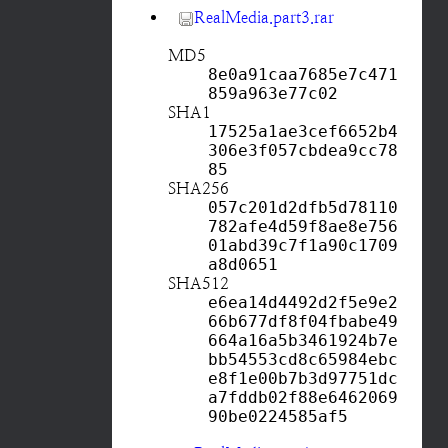
RealMedia.part3.rar
MD5
8e0a91caa7685e7c471
859a963e77c02
SHA1
17525a1ae3cef6652b4
306e3f057cbdea9cc78
85
SHA256
057c201d2dfb5d78110
782afe4d59f8ae8e756
01abd39c7f1a90c1709
a8d0651
SHA512
e6ea14d4492d2f5e9e2
66b677df8f04fbabe49
664a16a5b3461924b7e
bb54553cd8c65984ebc
e8f1e00b7b3d97751dc
a7fddb02f88e6462069
90be0224585af5