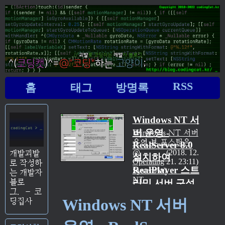
RSS
홈
태그
방명록
Windows NT 서
버 운영 -
Windows NT 서버
운영 본 포스팅은
RealServer 8.0
Windows NT 서버
2018. 12.
개발괴발
설치하여
를 운영하는 각종
Operating
21. 23:11
로 작성하
RealPlayer 스트
예에 대한 정리이다.
System/Windows
는 개발자
NT
RealServer 8.0 설
블로
리밍 서버 구성
치하여 RealPlayer
그.
–
코
하기 (Part 2)
스트리밍 서버 구성
Windows NT 서버
딩집사
[完]
하기 (Part 2) 리얼
플레이어