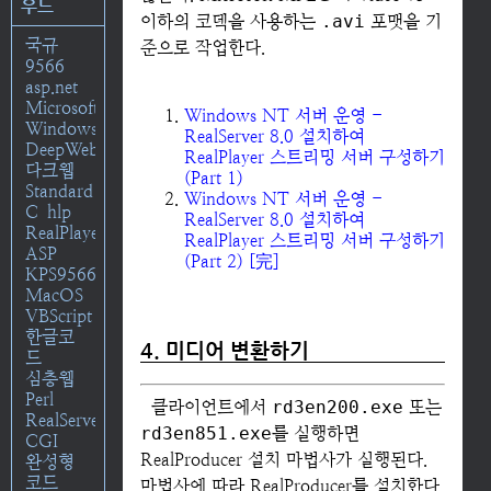
우드
이하의 코덱을 사용하는
.avi
포맷을 기
국규
준으로 작업한다.
9566
asp.net
Microsoft
Windows NT 서버 운영 -
Windows
RealServer 8.0 설치하여
DeepWeb
RealPlayer 스트리밍 서버 구성하기
다크웹
(Part 1)
Standard
Windows NT 서버 운영 -
C
hlp
RealServer 8.0 설치하여
RealPlayer
RealPlayer 스트리밍 서버 구성하기
ASP
(Part 2) [完]
KPS9566
MacOS
VBScript
한글코
4. 미디어 변환하기
드
심층웹
Perl
클라이언트에서
rd3en200.exe
또는
RealServer
rd3en851.exe
를 실행하면
CGI
RealProducer 설치 마법사가 실행된다.
완성형
코드
마법사에 따라 RealProducer를 설치한다.