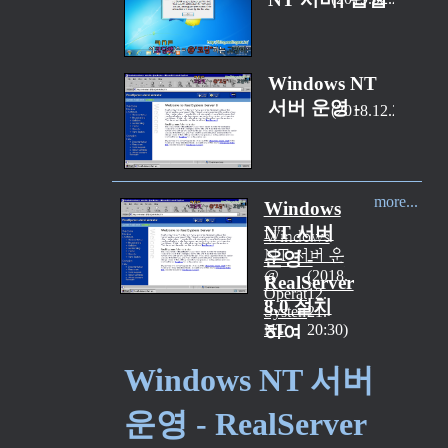
.onion 익명 사
이트 개설(호스
팅)하기 #1
Windows NT
서버 운영 -
2018.12.21
RealServer 8.0
설치하여
RealPlayer 스
more...
트리밍 서버 구
Windows
NT 서버
성하기 (Part 1)
Windows
NT 서버 운
운영 -
영 본 포스팅
2018.
RealServer
은 Windows
Operating
12.
8.0 설치
NT 서버를
System/Windows
21.
NT
20:30
운영하는 각
하여
종 예에 대한
RealPlayer
정리이다.
Windows NT 서버
스트리밍
RealServer
서버 구성
8.0 설치하
운영 - RealServer
여
하기 (Part
RealPlayer