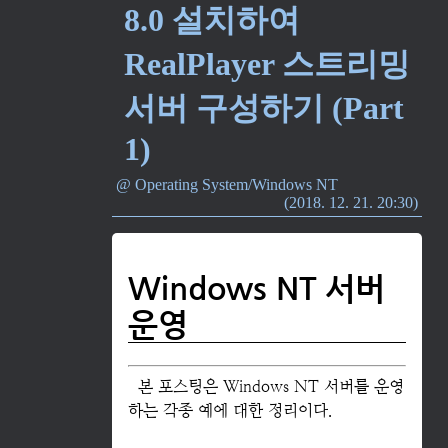
1)
8.0 설치하여
스트리밍 서
버 구성하기
(Part 1) 리
RealPlayer 스트리밍
얼플레이어
(RealPlayer)
서버 구성하기 (Part
는 자체적인
파일 포맷과
1)
스트리밍 프
로토콜을 지
Operating System/Windows NT
원해서 2000
2018. 12. 21. 20:30
년대 초반까
지 Windows
Media
Player와 함
Windows NT 서버
께 흔하게 쓰
이던 오디오
운영
및 비디오 플
레이어이다.
이번 포스팅
에서는
본 포스팅은 Windows NT 서버를 운영
Windows
하는 각종 예에 대한 정리이다.
NT 서버에
RealServer