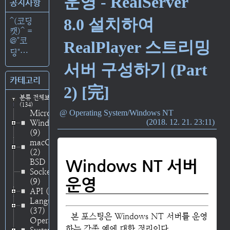
운영 - RealServer
공지사항
(RealPlayer)는 자
체적인 파일 포맷과
8.0 설치하여
^(코딩
스트리밍 프로토콜
캣)^ =
을 지원해서 2000
@"코
년대 초반까지
RealPlayer 스트리밍
Windows Media
딩"⋯
Player와 함께 흔하
서버 구성하기 (Part
게 쓰이던 오디오
카테고리
및 비디오 플레이어
2) [完]
이다. 이번 포스팅에
분류 전체보기
서는 Windows NT
(134)
서버에 RealMedia
Microsoft
Operating System/Windows NT
형식의 미디어를 게
2018. 12. 21. 23:11
Windows
시하기 위해 기존
(9)
파일 형식에서
macOS
RealMedia로 변환
(2)
하는 방법에 대해
Windows NT 서버
BSD
소개한다. 오래된 프
Socket
로그램이다보니 현
운영
(9)
재 사용되는 .mp4,
API
(48)
.mkv 등의 코덱은
Language
지원하지 않는다.
(37)
본 포스팅은 Windows NT 서버를 운영
Microsoft MPEG-
Operating
4 Video v3 이하의
하는 각종 예에 대한 정리이다.