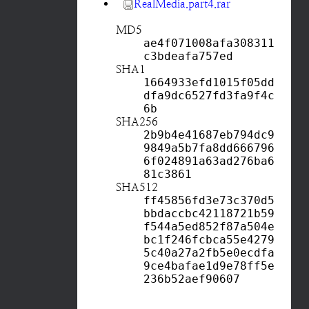
RealMedia.part4.rar
MD5
ae4f071008afa308311
c3bdeafa757ed
SHA1
1664933efd1015f05dd
dfa9dc6527fd3fa9f4c
6b
SHA256
2b9b4e41687eb794dc9
9849a5b7fa8dd666796
6f024891a63ad276ba6
81c3861
SHA512
ff45856fd3e73c370d5
bbdaccbc42118721b59
f544a5ed852f87a504e
bc1f246fcbca55e4279
5c40a27a2fb5e0ecdfa
9ce4bafae1d9e78ff5e
236b52aef90607