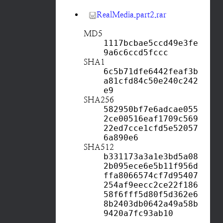
RealMedia.part2.rar
MD5
1117bcbae5ccd49e3fe
9a6c6ccd5fccc
SHA1
6c5b71dfe6442feaf3b
a81cfd84c50e240c242
e9
SHA256
582950bf7e6adcae055
2ce00516eaf1709c569
22ed7cce1cfd5e52057
6a890e6
SHA512
b331173a3a1e3bd5a08
2b095ece6e5b11f956d
ffa8066574cf7d95407
254af9eecc2ce22f186
58f6fff5d80f5d362e6
8b2403db0642a49a58b
9420a7fc93ab10