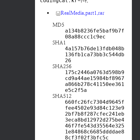
codingCat.kr
이다.
RealMedia.part1.rar
MD5
a134b8236fe5baf9b7f
08a88ccc1c9ec
SHA1
4a157b76de13fdb048b
136fb1ca73bb3c544db
26
SHA256
175c2446a0763d598b9
cd9a44ae15984bf8967
a866b278c41150ee361
e5c2f5a
SHA512
660fc26fc7304d9645f
fee4502e93d84c123e9
2bf7b8f287cfec241eb
3eca8bd12972d275be4
46f7fe543d35564e325
1e84868c6685ddddae8
8cf3f02f3bfc5c