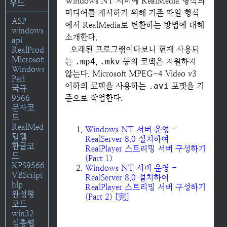
Windows NT 서버에 RealMedia 형식의
우드
미디어를 게시하기 위해 기존 파일 형식
ASP
에서 RealMedia로 변환하는 방법에 대해
windows
소개한다.
api
오래된 프로그램이다보니 현재 사용되
RealProducer
Microsoft
는
.mp4
,
.mkv
등의 코덱은 지원하지
Windows
않는다. Microsoft MPEG-4 Video v3
Perl
이하의 코덱을 사용하는
.avi
포맷을 기
국규
9566
준으로 작업한다.
문자코
드
RealMedia
Windows NT 서버 운영 -
딥웹
RealServer 8.0 설치하여
한글코
RealPlayer 스트리밍 서버 구성하기
드
(Part 1)
KPS9566
Windows NT 서버 운영 -
VBScript
RealServer 8.0 설치하여
hlp
RealPlayer 스트리밍 서버 구성하기
완성형
(Part 2) [完]
코드
win32
심층웹