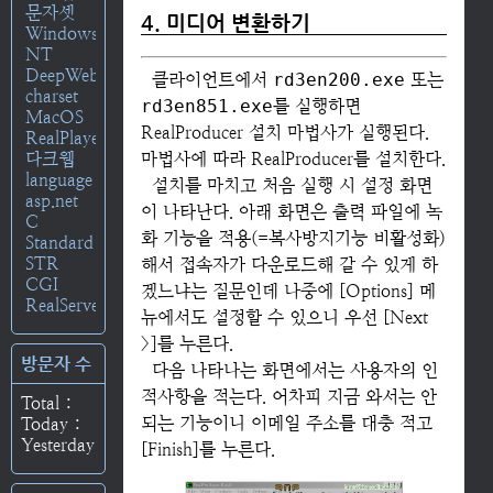
문자셋
4. 미디어 변환하기
Windows
NT
DeepWeb
클라이언트에서
rd3en200.exe
또는
charset
rd3en851.exe
를 실행하면
MacOS
RealProducer 설치 마법사가 실행된다.
RealPlayer
다크웹
마법사에 따라 RealProducer를 설치한다.
language
설치를 마치고 처음 실행 시 설정 화면
asp.net
이 나타난다. 아래 화면은 출력 파일에 녹
C
화 기능을 적용(=복사방지기능 비활성화)
Standard
STR
해서 접속자가 다운로드해 갈 수 있게 하
CGI
겠느냐는 질문인데 나중에 [Options] 메
RealServer
뉴에서도 설정할 수 있으니 우선 [Next
>]를 누른다.
방문자 수
다음 나타나는 화면에서는 사용자의 인
적사항을 적는다. 어차피 지금 와서는 안
Total :
되는 기능이니 이메일 주소를 대충 적고
Today :
Yesterday :
[Finish]를 누른다.