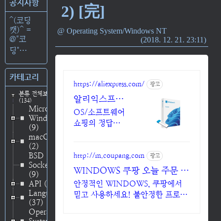
공지사항
2) [完]
^(코딩
캣)^ =
Operating System/Windows NT
@"코
2018. 12. 21. 23:11
딩"⋯
카테고리
https://aliexpress.com/
광고
분류 전체보기
알리익스프레
(134)
Microsoft
스,WINDOWS
OS/소프트웨어
Windows
Windows 알리
쇼핑의 정답
(9)
에서!
WINDOWS! 알
macOS
리에서 합리적인
(2)
BSD
가격으로!
http://m.coupang.com
광고
Socket
WINDOWS 쿠팡 오늘 주문 내
(9)
일 바로 도착
API
(48)
안정적인 WINDOWS, 쿠팡에서
Language
믿고 사용하세요! 불안정한 프로그
(37)
램 대신, 라이선스 제품으로 편리하
Operating
게 시작하세요.