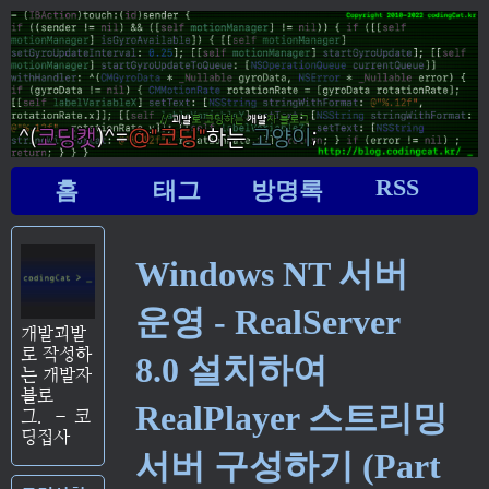
RSS
홈
태그
방명록
Windows NT 서버
운영 - RealServer
개발괴발
로 작성하
8.0 설치하여
는 개발자
블로
RealPlayer 스트리밍
그.
–
코
딩집사
서버 구성하기 (Part