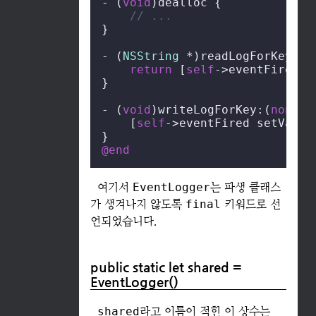
- (
void
)dealloc {

// ...
}

- (
NSString
 *)readLogForKey:(
n
return
 [
self
->eventFired v
}

- (
void
)writeLogForKey:(
nonnul
    [
self
->eventFired setValue
@end
여기서
EventLogger
는 파생 클래스
가 생겨나지 않도록
final
키워드로 선
언되었습니다.
public static let shared =
EventLogger()
shared
라고 이름이 적힌 이 상수는