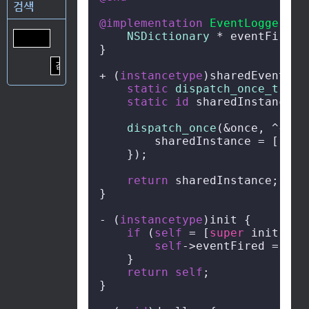
검색
@implementation
EventLogger
{

NSDictionary
 * eventFired;

}

+ (
instancetype
)sharedEventLogg
static
dispatch_once_t
 onc
static
id
 sharedInstance =
dispatch_once
(&once, ^{

        sharedInstance = [[
sel
    });

return
 sharedInstance;

}

- (
instancetype
)init {

if
 (
self
 = [
super
 init]) {

self
->eventFired = [[
N
    }

return
self
;

}
