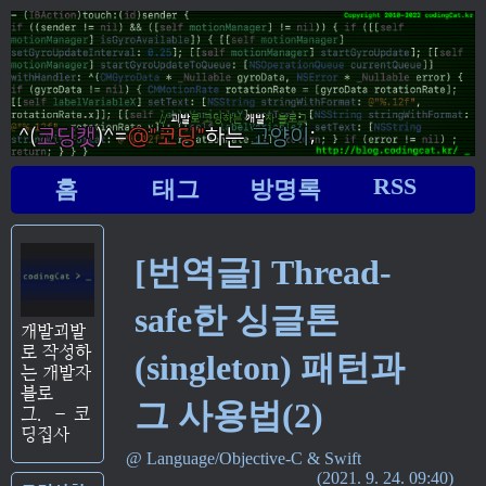
RSS
홈
태그
방명록
[번역글] Thread-
safe한 싱글톤
개발괴발
로 작성하
(singleton) 패턴과
는 개발자
블로
그 사용법(2)
그.
–
코
딩집사
Language/Objective-C & Swift
2021. 9. 24. 09:40