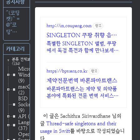
공지사항
^(코딩
캣)^ =
@"코
http://m.coupang.com
광고
딩"⋯
SINGLETON 쿠팡 취향 음악
을 한 곳에서
특별한 SINGLETON 앨범, 쿠팡
카테고리
에서 독점 특전과 함께 만나보세요.
기다릴 필요 없이 음악CD, 지금 주
분류 전체보기
문하면 내일 바로 도착해요.
(134)
Microsoft
https://bptrans.co.kr
광고
Windows
제약전문번역 바론파마트랜스
(9)
macOS
바론파마트랜스는 제약 및 의약품
(2)
분야에 특화된 전문 번역 서비스를
BSD
제공합니다
Socket
(9)
이 글은 Sachithra Siriwardhane 님의
API
(48)
Language
글
Thread-safe singletons and their
(37)
usage in Swift
를 바탕으로 작성되었습니
Operating
다.