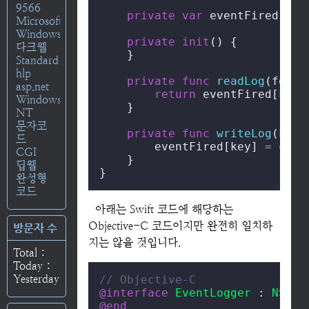
9566
private
var
 eventFired: [
S
Microsoft
Windows
private
init
() {

다크웹
    }

Standard
hlp
private
func
readLog
(
for
k
asp.net
return
 eventFired[key]
Windows
    }

NT
문자코
private
func
writeLog
(
key
:
드
        eventFired[key] 
=
 conte
CGI
    }

딥웹
}
완성형
코드
아래는 Swift 코드에 해당하는
Objective-C 코드이지만 완전히 일치하
방문자 수
지는 않을 것입니다.
Total :
Today :
Yesterday :
// Objective-C
@interface
EventLogger
 : 
NSObj
@end