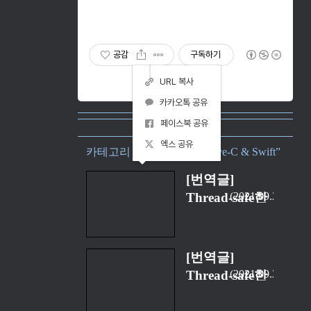
공감
구독하기
URL 복사
카카오톡 공유
페이스북 공유
엑스 공유
카테고리 “Language/Objective-C & Swift”
[번역글]
Thread-safe한
2021.09.24
싱글톤
(singleton) 패
턴과 그 사용법
[번역글]
(3) [完]
Thread-safe한
2021.09.22
싱글톤