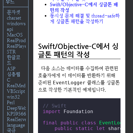
우드
Swift/Objective-C에서 싱글톤 패
턴의 작성
문자셋
동시성 문제 해결 및 thread-safe하
charset
게 싱글톤 패턴을 작성하기
windows
api
MacOS
RealProducer
Swift/Objective-C에서 싱
RealPlayer
STR
글톤 패턴의 작성
한글코
드
다음 소스는 데이터를 수집하여 관련된
ASP
심층웹
호출자에게 이 데이터를 반환하기 위해
C
준비된
EventLogger
클래스를 싱글톤
RealMedia
으로 작성한 기본적인 예제입니다.
VBScript
win32
Perl
// Swift
DeepWeb
import
 Foundation

KPS9566
RealServer
final
public
class
EventLogger
language
public
static
let
 shared 
=
국규