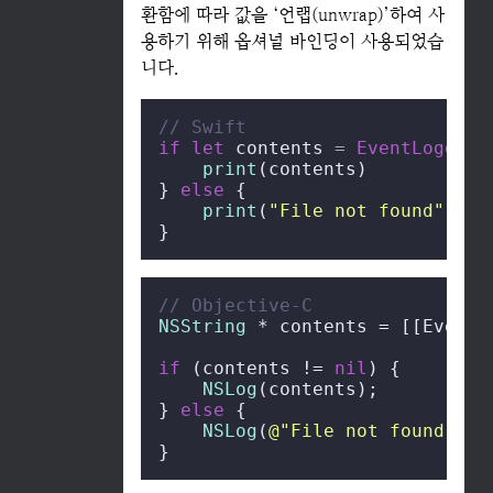
환함에 따라 값을 ‘언랩(unwrap)’하여 사
용하기 위해 옵셔널 바인딩이 사용되었습
니다.
// Swift
if
let
 contents 
=
EventLogger
.
print
(contents)

} 
else
 {

print
(
"File not found"
)

}
// Objective-C
NSString
 * contents = [[EventL
if
 (contents != 
nil
) {

NSLog
(contents);

} 
else
 {

NSLog
(
@"File not found"
);

}