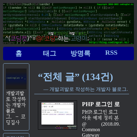
RSS
홈
태그
방명록
“전체 글” (134건)
개발괴발로 작성하는 개발자 블로그.
개발괴발
로 작성하
PHP 로그인 로
는 개발자
블로
그아웃 예제 정
PHP 로그인 로그
그.
–
코
아웃 예제 정리 본
리 (part 01 - 쿠
딩집사
시리즈에서는 웹
2018.09.10
키를 사용한
개발을 할 때 자주
Common
사용되는 기능인
Gateway
예)