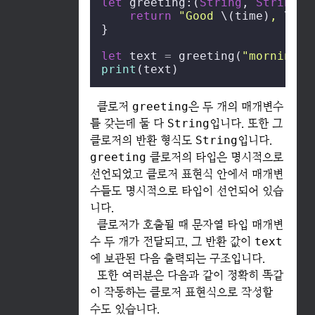
let
 greeting:(
String
, 
String
) 
return
"Good 
\(time)
, 
\(na
}

let
 text 
=
 greeting(
"morning"
,
print
(text)
클로저
greeting
은 두 개의 매개변수
를 갖는데 둘 다
String
입니다. 또한 그
클로저의 반환 형식도
String
입니다.
greeting
클로저의 타입은 명시적으로
선언되었고 클로저 표현식 안에서 매개변
수들도 명시적으로 타입이 선언되어 있습
니다.
클로저가 호출될 때 문자열 타입 매개변
수 두 개가 전달되고, 그 반환 값이
text
에 보관된 다음 출력되는 구조입니다.
또한 여러분은 다음과 같이 정확히 똑같
이 작동하는 클로저 표현식으로 작성할
수도 있습니다.