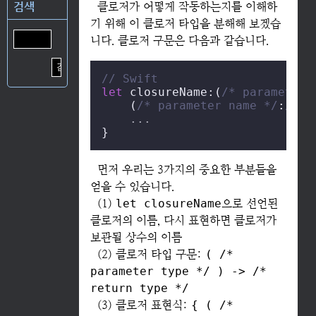
검색
클로저가 어떻게 작동하는지를 이해하
기 위해 이 클로저 타입을 분해해 보겠습
니다. 클로저 구문은 다음과 같습니다.
// Swift
let
 closureName:(
/* parameter 
    (
/* parameter name */
:
/* p
...
}
먼저 우리는 3가지의 중요한 부분들을
얻을 수 있습니다.
(1)
let closureName
으로 선언된
클로저의 이름, 다시 표현하면 클로저가
보관될 상수의 이름
(2) 클로저 타입 구문:
( /*
parameter type */ ) -> /*
return type */
(3) 클로저 표현식:
{ ( /*