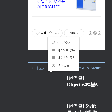
료성형시험기
독일 110 년전통
의 ERICHSEN
대리점, 금속재료
성형시험기
공감
구독하기
URL 복사
카카오톡 공유
페이스북 공유
엑스 공유
카테고리 “Language/Objective-C & Swift”
[번역글]
Objectiv-C 블
2021.09.21
록(block)으로
작업하기(1)
[번역글] Swift