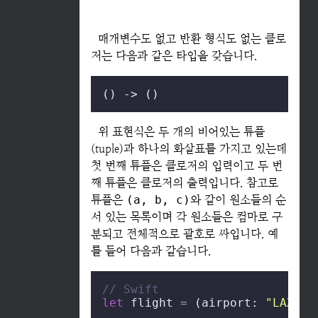
매개변수도 없고 반환 형식도 없는 클로
저는 다음과 같은 타입을 갖습니다.
() -> ()
위 표현식은 두 개의 비어있는 튜플
(tuple)과 하나의 화살표를 가지고 있는데
첫 번째 튜플은 클로저의 입력이고 두 번
째 튜플은 클로저의 출력입니다. 참고로
튜플은
(a, b, c)
와 같이 원소들의 순
서 있는 목록이며 각 원소들은 컴마로 구
분되고 전체적으로 괄호로 싸입니다. 예
를 들어 다음과 같습니다.
// Swift
let
 flight 
=
 (airport: 
"LAX"
, 