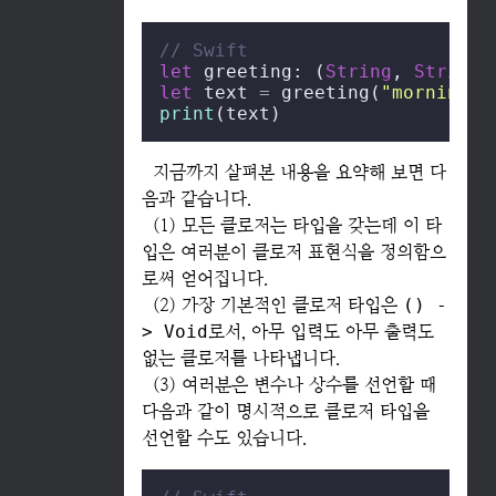
// Swift
let
 greeting: (
String
, 
String
)
let
 text 
=
 greeting(
"morning"
,
print
(text)
지금까지 살펴본 내용을 요약해 보면 다
음과 같습니다.
(1) 모든 클로저는 타입을 갖는데 이 타
입은 여러분이 클로저 표현식을 정의함으
로써 얻어집니다.
(2) 가장 기본적인 클로저 타입은
() -
> Void
로서, 아무 입력도 아무 출력도
없는 클로저를 나타냅니다.
(3) 여러분은 변수나 상수를 선언할 때
다음과 같이 명시적으로 클로저 타입을
선언할 수도 있습니다.