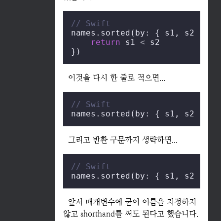
// Swift
names.sorted(by: { s1, s2 
in
return
 s1 
<
 s2

})
이것을 다시 한 줄로 적으면...
// Swift
names.sorted(by: { s1, s2 
in
r
그리고 반환 구문까지 생략하면...
// Swift
names.sorted(by: { s1, s2 
in
 s
앞서 매개변수에 굳이 이름을 지정하지
않고 shorthand를 써도 된다고 했습니다.