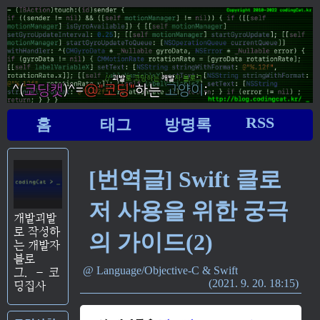
RSS
홈
태그
방명록
[번역글] Swift 클로
저 사용을 위한 궁극
개발괴발
로 작성하
의 가이드(2)
는 개발자
블로
Language/Objective-C & Swift
그.
–
코
2021. 9. 20. 18:15
딩집사