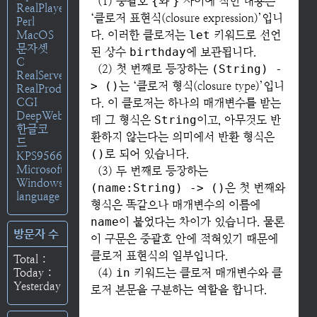
(1) 중괄호
{
와
}
사이에 적힌 내용은
RealPlayer
‘클로저 표현식(closure expression)’입니
Perl
MacOS
다. 이러한 클로저는
let
키워드로 선언
문자셋
된 상수
birthday
에 보관됩니다.
C
(2) 첫 번째로 등장하는
(String) -
RealServer
> ()
는 ‘클로저 형식(closure type)’입니
RealProducer
CGI
다. 이 클로저는 하나의 매개변수를 받는
DeepWeb
데 그 형식은
String
이고, 아무것도 반
한글코
환하지 않는다는 의미에서 반환 형식은
드
()
로 되어 있습니다.
KPS9566
Microsoft
(3) 두 번째로 등장하는
Windows
(name:String) -> ()
은 첫 번째와
language
형식은 똑같으나 매개변수의 이름에
name
이 붙었다는 차이가 있습니다. 물론
방문자 수
이 구문은 중괄호 안에 적혀있기 때문에
클로저 표현식의 일부입니다.
Total :
Today :
(4)
in
키워드는 클로저 매개변수와 클
Yesterday :
로저 본문을 구분하는 역할을 합니다.