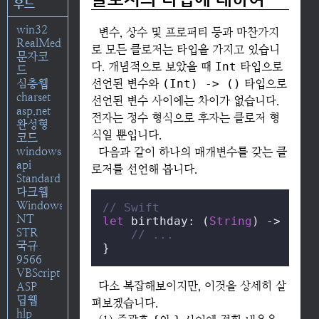
우드
win32
변수, 상수 및 프로퍼티 등과 마찬가지
RealMedia
로 모든 클로저는 타입을 가지고 있습니
문자코
다. 개념적으로 보았을 때
Int
타입으로
드
심층웹
선언된 변수와
(Int) -> ()
타입으로
charset
선언된 변수 사이에는 차이가 없습니다.
asp.net
전자는 정수 형식으로 후자는 클로저 형
완성형
식일 뿐입니다.
코드
windows
다음과 같이 하나의 매개변수를 갖는 클
api
로저를 선언해 봅니다.
Standard
다크웹
Windows
// Swift
NT
let
 birthday: (
String
) -> () 
=
STR
// ...
국규
}
9566
VBScript
다소 복잡해보이지만, 이것을 상세히 살
ASP
딥웹
펴보겠습니다.
hlp