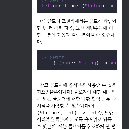
// Swift
let
 greeting: (
String
) -> 
Void
(4) 클로저 표현식에서는 클로저 타입이
한 번 더 적힌 다음, 그 매개변수들에 대
한 이름이 다음과 같이 부여될 수 있습니
다.
// Swift
...
 { (name: 
String
) -> 
Void
i
참고
클로저에 옵셔널을 사용할 수 있을
까요? 물론입니다! 클로저에 대한 매개변
수 또는 클로저에 대한 반환 형식 모두 옵
셔널을 사용할 수 있습니다(예:
(String?, Int) -> Int?
). 또한
여러분은 클로저 자체를 옵셔널로 만들
수 있는데, 이는 클로저를 참조하게 될 변