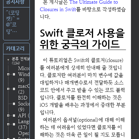
공지사항
본 게시글은
The Ultimate Guide to
Closures in Swift
를 바탕으로 작성하였습
^(코딩
니다.
캣)^ =
@"코
Swift 클로저 사용을
딩"⋯
위한 궁극의 가이드
카테고리
분류 전체보기
이 튜토리얼은 Swift의 클로저(closure)
(134)
를 여러분에게 상세히 안내해 줄 것입니
Microsoft
Windows
다. 클로저란 여러분이 마치 변수에 값을
(9)
대입하거나 매개변수로서 전달하듯 소스
macOS
코드 안에서 주고 받을 수 있는 코드 블럭
(2)
입니다. 클로저를 완전히 이해하는 것은
BSD
Socket
iOS 개발을 배우는 과정에서 중대한 부분
(9)
입니다.
API
(48)
여러분이 옵셔널(optional)에 대해 이해
Language
(37)
하는 데 어려움이 있었다면 클로저를 이
Operating
해하는 것은 더욱 큰 일이 될 지도 모릅니