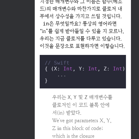
지정한 매개변수와 그 이름은 함수(메소
드)의 매개변수와 마찬가지로 클로저 내
부에서 상수성을 가지고 쓰일 것입니다.
in
은 무엇일까요? 통상의 영어라면
“in”를 쉽게 받아들일 수 있을 지 모르나,
우리는 지금 클로저를 다루고 있습니다.
이것을 문장으로 표현하자면 이렇습니다.
// Swift
{ (X: 
Int
, Y: 
Int
, Z: 
Int
) -> 
...
}
우리는
X
,
Y
및
Z
매개변수를
클로저인 이 코드 블록 안에
서(in) 받았다.
We've got parameters X, Y,
Z
in
this block of code;
which is the closure