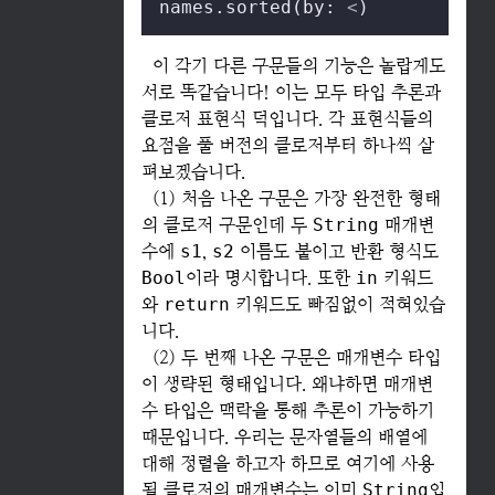
names.sorted(by: 
<
)
이 각기 다른 구문들의 기능은 놀랍게도
서로 똑같습니다! 이는 모두 타입 추론과
클로저 표현식 덕입니다. 각 표현식들의
요점을 풀 버전의 클로저부터 하나씩 살
펴보겠습니다.
(1) 처음 나온 구문은 가장 완전한 형태
의 클로저 구문인데 두
String
매개변
수에
s1
,
s2
이름도 붙이고 반환 형식도
Bool
이라 명시합니다. 또한
in
키워드
와
return
키워드도 빠짐없이 적혀있습
니다.
(2) 두 번째 나온 구문은 매개변수 타입
이 생략된 형태입니다. 왜냐하면 매개변
수 타입은 맥락을 통해 추론이 가능하기
때문입니다. 우리는 문자열들의 배열에
대해 정렬을 하고자 하므로 여기에 사용
될 클로저의 매개변수는 이미
String
입