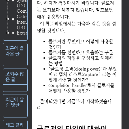
System
다. 하지만 걱정마시기 바랍니다. 클로저
(12)
는 보기보다 해롭지 않습니다. 알고보면
Common
Gateway
매우 유용합니다.
Inter..
이 튜토리얼에서는 다음과 같은 것을 설
(14)
명할 것입니다.
Extras
(3)
클로저란 무엇이고 어떻게 사용할
것인가
최근에 올
클로저를 선언하고 호출하는 구문
라온 글
클로저의 타입을 구성하고 해체하
는 방법
“클로징 오버(closing over)”란 무엇
조회수 많
이고 캡처 리스트(capture list)는 어
은 글
떻게 사용할 것인가?
completion handler로서 클로저를
어떻게 사용할 것인가
최근에 달
준비되었다면 지금부터 시작하겠습니
린 댓글
다.
태그 클라
클로저의 타입에 대하여