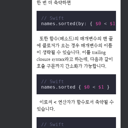
한 번 더 축약하면
// Swift
names.sorted(by: { 
$0
<
$1
 })
또한 함수(메소드)의 매개변수의 맨 끝
에 클로저가 오는 경우 매개변수의 이름
이 생략될 수 있습니다. 이를 trailing
closure syntax라고 하는데, 다음과 같이
호출 구문까지 간소화가 가능합니다.
// Swift
names.sorted { 
$0
<
$1
 }
이로써
<
연산자가 함수로서 축약될 수
있습니다.
// Swift