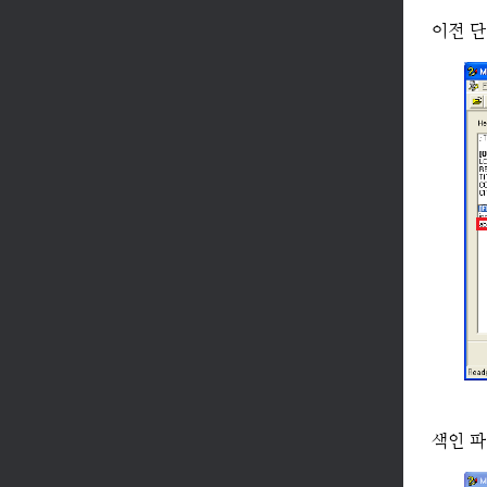
이전 단
색인 파