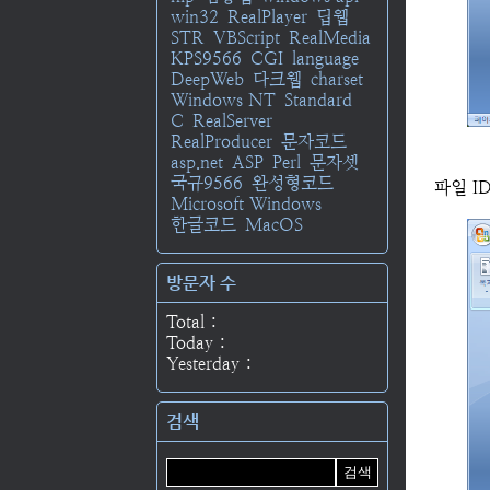
win32
RealPlayer
딥웹
STR
VBScript
RealMedia
KPS9566
CGI
language
DeepWeb
다크웹
charset
Windows NT
Standard
C
RealServer
RealProducer
문자코드
asp.net
ASP
Perl
문자셋
국규9566
완성형코드
파일 I
Microsoft Windows
한글코드
MacOS
방문자 수
Total :
Today :
Yesterday :
검색