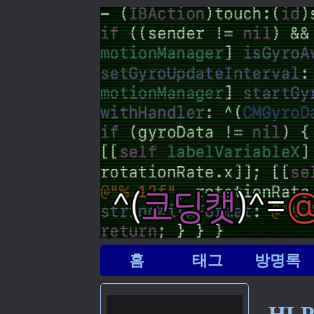
홈
태그
방명록
HL