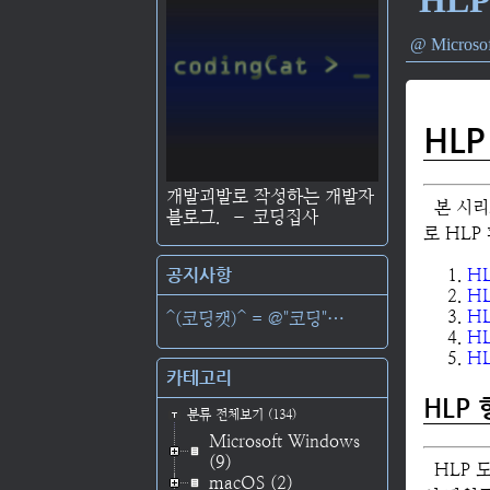
Micros
HL
개발괴발로 작성하는 개발자
본 시리
블로그.
–
코딩집사
로 HLP
공지사항
H
H
H
^(코딩캣)^ = @"코딩"⋯
H
H
카테고리
HLP
분류 전체보기
(134)
Microsoft Windows
(9)
HLP 
macOS
(2)