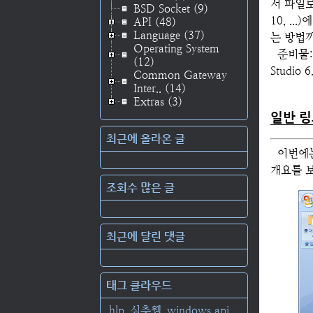
서 파일로 
BSD Socket
(9)
10, .
API
(48)
Language
(37)
는 방법
Operating System
준비물: 
(12)
Studio 6
Common Gateway
Inter..
(14)
Extras
(3)
일반 링
최근에 올라온 글
이번에는
개요를 보
조회수 많은 글
최근에 달린 댓글
태그 클라우드
hlp
심층웹
windows api