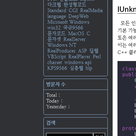
다크웹
완성형코드
IUn
Standard
CGI
RealMedia
language
DeepWeb
Microsoft Windows
모든 
win32
국규9566
기본 기능
문자코드
MacOS
C
또은 여
문자셋
RealServer
Windows NT
이는 여러
RealProducer
ASP
딥웹
C++ 
VBScript
RealPlayer
Perl
charset
windows api
KPS9566
심층웹
hlp
clas
publ
방문자 수
Total :
Today :
Yesterday :
검색
prot
    