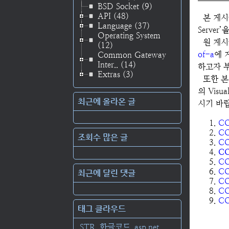
BSD Socket
(9)
API
(48)
본 게시물은
Language
(37)
Server
Operating System
원 게
(12)
of-a
에 
Common Gateway
Inter..
(14)
하고자 
Extras
(3)
또한 본
의 Visu
최근에 올라온 글
시기 바
C
C
조회수 많은 글
C
C
C
C
최근에 달린 댓글
C
C
CO
태그 클라우드
STR
한글코드
asp.net