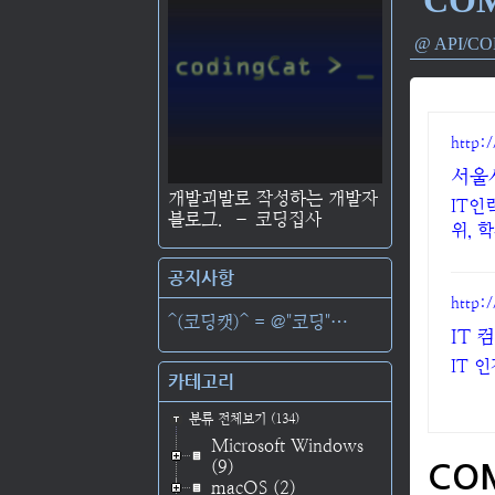
API/C
http:/
서울
개발괴발로 작성하는 개발자
IT인
블로그.
–
코딩집사
위, 
공지사항
http
^(코딩캣)^ = @"코딩"⋯
IT
IT 
카테고리
분류 전체보기
(134)
Microsoft Windows
(9)
CO
macOS
(2)