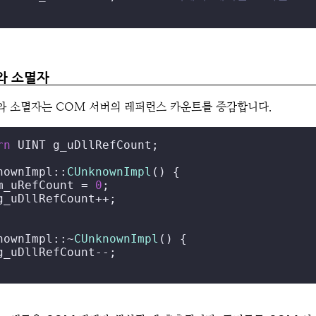
와 소멸자
와 소멸자는 COM 서버의 레퍼런스 카운트를 증감합니다.
rn
 UINT g_uDllRefCount;

nownImpl::
CUnknownImpl
() {

m_uRefCount = 
0
;

g_uDllRefCount++;

nownImpl::~
CUnknownImpl
() {

g_uDllRefCount--;
