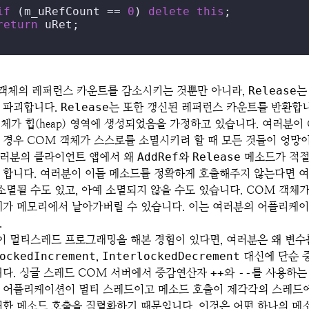
if
 (m_uRefCount == 
0
) 
delete
this
;

return
 uRet;

 객체의 레퍼런스 카운트를 감소시키는 것뿐만 아니라,
Release
는
 파괴합니다.
Release
는 또한 갱신된 레퍼런스 카운트를 반환합니
체가 힙(heap) 영역에 생성되었음을 가정하고 있습니다. 여러분이
 경우 COM 객체가 스스로를 소멸시키려 할 때 모든 것들이 엉망이
여러분의 클라이언트 앱에서 왜
AddRef
와
Release
메소드가 적절
 합니다. 여러분이 이들 메소드를 정확하게 호출해주지 않는다면 여
소멸될 수도 있고, 아예 소멸되지 않을 수도 있습니다. COM 객체
체가 메모리에서 날아가버릴 수 있습니다. 이는 여러분의 어플리케이
.
 멀티스레드 프로그래밍을 해본 경험이 있다면, 여러분은 왜 변수
ockedIncrement
,
InterlockedDecrement
대신에 단순 
니다. 싱글 스레드 COM 서버에서 증감연산자
++
와
--
를 사용하는
 어플리케이션이 멀티 스레드이고 메소드 호출이 제각각의 스레드에
러한 메소드 호출을 직렬화하기 때문입니다. 이것은 어떤 하나의 메