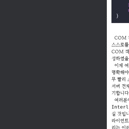
}
COM
스스로를
COM 객
성하였을
이제 
명확해야
무 빨리 
서버 전
기합니다
여러분이
Interl
실 것입
라이언트
리는 이