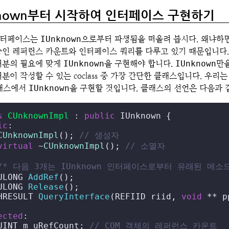
known부터 시작하여 인터페이스 구현하기
인터페이스는
IUnknown
으로부터 파생됨을 떠올려 봅시다. 왜냐하
인 레퍼런스 카운트와 인터페이스 쿼리를 다루고 있기 때문입니다. 여러
러분의 필요에 맞게
IUnknown
을 구현해야 합니다.
IUnknown
만을
분이 작성할 수 있는 coclass 중 가장 간단한 클래스입니다. 우리
클래스에서
IUnknown
을 구현할 것입니다. 클래스의 선언은 다음과 
s
CUnknownImpl
 : 
public
ic
:

CUnknownImpl
(); 
// 생성자
virtual
 ~
CUnknownImpl
(); 
// 소멸자
/* 다음 3개는 IUnknown 인터페이스로부터 유래된 메소드
ULONG 
AddRef
()
;

ULONG 
Release
()
;

HRESULT 
QueryInterface
(REFIID riid, 
void
 ** p
ected
:

UINT m_uRefCount; 
// COM 객체의 레퍼런스 카운트