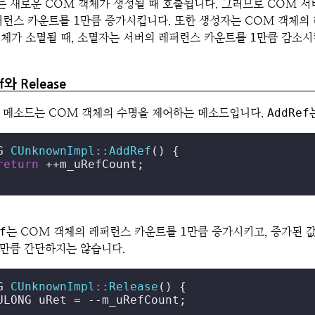
 새로운 COM 객체가 생성될 때 호출됩니다. 그러므로 COM 서
퍼런스 카운트를
1
만큼 증가시킵니다. 또한 생성자는 COM 객체의
객체가 소멸될 때, 소멸자는 서버의 레퍼런스 카운트를
1
만큼 감소시
f와 Release
 메소드는 COM 객체의 수명을 제어하는 메소드입니다.
AddRef
G 
CUnknownImpl::AddRef
()
{

return
 ++m_uRefCount;

f
는 COM 객체의 레퍼런스 카운트를
1
만큼 증가시키고, 증가된 
만큼 간단하지는 않습니다.
G 
CUnknownImpl::Release
()
{

ULONG uRet = --m_uRefCount;
