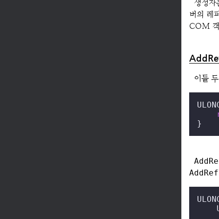
생성자는
버의 레
COM 
AddRe
이들 두
ULON
}
AddRe
AddRef
ULON
    