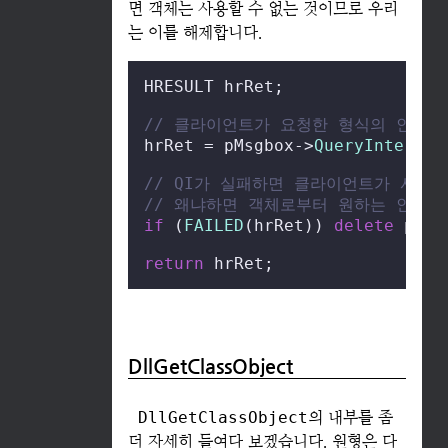
면 객체는 사용할 수 없는 것이므로 우리
는 이를 해제합니다.
HRESULT hrRet;

// 클라이언트가 요청한 형식의 인터페
hrRet = pMsgbox->
QueryInterfac
// QI가 실패하면 클라이언트가 사용
// 왜냐하면 객체로부터 원하는 인터페
if
 (
FAILED
(hrRet)) 
delete
 pMsgb
return
 hrRet;
DllGetClassObject
DllGetClassObject
의 내부를 좀
더 자세히 들여다 보겠습니다. 원형은 다