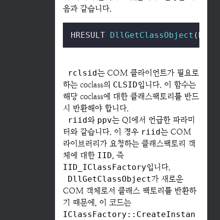
음과 같습니다.
HRESULT 
DllGetClassObject
(REFC
rclsid
는 COM 클라이언트가 필요로
하는 coclass의
CLSID
입니다. 이 함수는
해당 coclass에 대한 클래스팩토리를 반드
시 반환해야 합니다.
riid
와
ppv
는 QI에서 언급한 파라미
터와 같습니다. 이 경우
riid
는 COM
라이브러리가 요청하는 클래스팩토리 객
체에 대한
IID
, 즉
IID_IClassFactory
입니다.
DllGetClassObject
가 새로운
COM 객체로서 클래스 팩토리를 반환하
기 때문에, 이 코드는
IClassFactory::CreateInstan