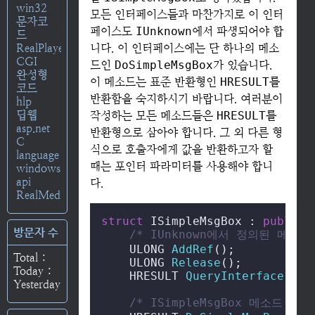
win32
모든 인터페이스들과 마찬가지로 이 인터
문자코
페이스도
IUnknown
에서 파생되어야 합
드
RealPlayer
니다. 이 인터페이스에는 단 하나의 메소
CGI
드인
DoSimpleMsgBox
가 있습니다.
완성형
이 메소드는 표준 반환형인
HRESULT
를
코드
반환함을 숙지하시기 바랍니다. 여러분이
hlp
딥웹
작성하는 모든 메소드들은
HRESULT
를
asp.net
반환형으로 삼아야 합니다. 그 외 다른 형
C
식으로 호출자에게 값을 반환하고자 할
language
때는 포인터 파라미터를 사용해야 합니
windows
api
다.
RealMedia
struct
 ISimpleMsgBox : 
public
 
방문자 수
/* IUnknown에서 정의된 메소드
ULONG 
AddRef
()
;

Total :
ULONG 
Release
()
;

Today :
HRESULT 
QueryInterface
(
REF
Yesterday :
/* ISimpleMsgBox 메소드 */