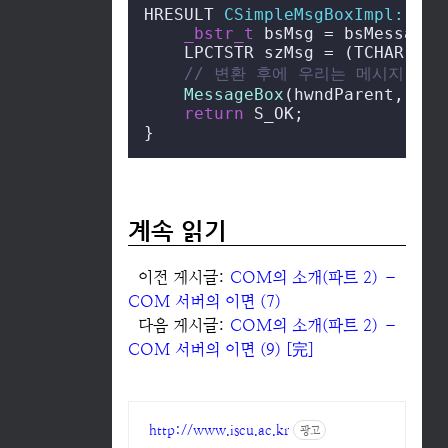
HRESULT 
CSimpleMsgBoxImpl::DoS
_bstr_t
 bsMsg = bsMessageTe
    LPCTSTR szMsg = (TCHAR *) 
// 변환 후에 우리는 메시지 박
MessageBox
(hwndParent, szM
return
 S_OK;

}
계속 읽기
이전 게시글:
COM의 소개(파트 2) –
COM 서버의 이면 (7)
다음 게시글:
COM의 소개(파트 2) –
COM 서버의 이면 (9) [完]
http://www.iscu.ac.kr
광고