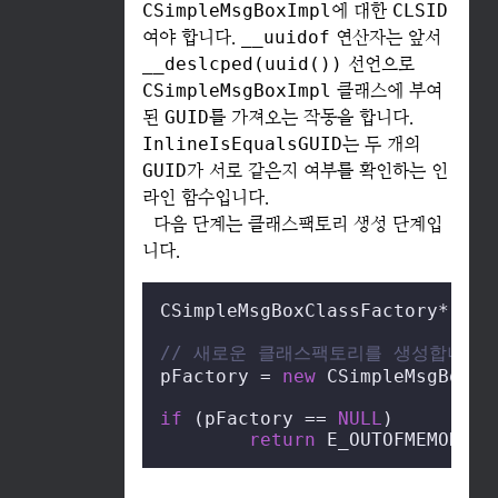
CSimpleMsgBoxImpl
에 대한
CLSID
여야 합니다.
__uuidof
연산자는 앞서
__deslcped(uuid())
선언으로
CSimpleMsgBoxImpl
클래스에 부여
된
GUID
를 가져오는 작동을 합니다.
InlineIsEqualsGUID
는 두 개의
GUID
가 서로 같은지 여부를 확인하는 인
라인 함수입니다.
다음 단계는 클래스팩토리 생성 단계입
니다.
CSimpleMsgBoxClassFactory* pFac
// 새로운 클래스팩토리를 생성합니다.
pFactory = 
new
 CSimpleMsgBoxCla
if
 (pFactory == 
NULL
)

return
 E_OUTOFMEMORY;