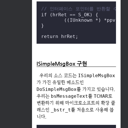
// 인터페이스 포인터를 반환할 수 있게
if (hrRet == S_OK) {

        ((IUnknown *) *ppv)->
A
}

return hrRet;
ISimpleMsgBox 구현
우리의 소스 코드는
ISimpleMsgBox
가 가진 유일한 메소드인
DoSimpleMsgBox
를 가지고 있습니다.
우리는
bsMessageText
를
TCHAR
로
변환하기 위해 마이크로소프트의 확장 클
래스인
_bstr_t
를 처음으로 사용해 봅
니다.