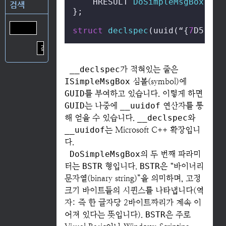
HRESULT 
DoSimpleMsgBox
(
HWN
검색
};

struct
declspec
(
uuid(“{
7
D51904
__declspec
가 적혀있는 줄은
ISimpleMsgBox
심볼(symbol)에
GUID
를 부여하고 있습니다. 이렇게 하면
GUID
는 나중에
__uuidof
연산자를 통
해 얻을 수 있습니다.
__declspec
와
__uuidof
는 Microsoft C++ 확장입니
다.
DoSimpleMsgBox
의 두 번째 파라미
터는
BSTR
형입니다.
BSTR
은 “바이너리
문자열(binary string)”을 의미하며, 고정
크기 바이트들의 시퀸스를 나타냅니다(역
자: 즉 한 글자당 2바이트짜리가 계속 이
어져 있다는 뜻입니다).
BSTR
은 주로