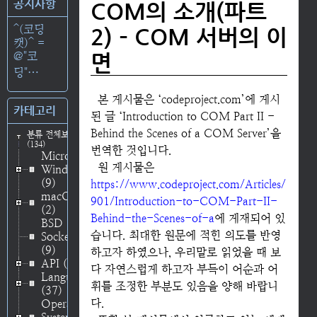
공지사항
COM의 소개(파트
^(코딩
2) – COM 서버의 이
캣)^ =
@"코
면
딩"⋯
본 게시물은 ‘codeproject.com’에 게시
카테고리
된 글 ‘Introduction to COM Part II -
Behind the Scenes of a COM Server’을
분류 전체보기
(134)
번역한 것입니다.
Microsoft
원 게시물은
Windows
(9)
https://www.codeproject.com/Articles/
macOS
901/Introduction-to-COM-Part-II-
(2)
Behind-the-Scenes-of-a
에 게재되어 있
BSD
습니다. 최대한 원문에 적힌 의도를 반영
Socket
(9)
하고자 하였으나, 우리말로 읽었을 때 보
API
(48)
다 자연스럽게 하고자 부득이 어순과 어
Language
휘를 조정한 부분도 있음을 양해 바랍니
(37)
다.
Operating