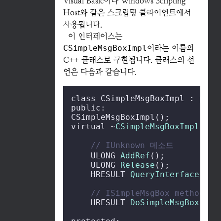
Visual Basic이나 Windows Scripting
Host와 같은 스크립팅 클라이언트에서
사용됩니다.
이 인터페이스는
CSimpleMsgBoxImpl
이라는 이름의
C++ 클래스로 구현됩니다. 클래스의 선
언은 다음과 같습니다.
class CSimpleMsgBoxImpl : publi
public:

CSimpleMsgBoxImpl();

virtual ~
CSimpleMsgBoxImpl
();

// IUnknown 메소드
    ULONG 
AddRef
();

    ULONG 
Release
();

    HRESULT 
QueryInterface
( RE
// ISimpleMsgBox methods
    HRESULT 
DoSimpleMsgBox
( HW