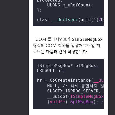
protected:

    ULONG m_uRefCount;

};

class 
__declspec
(uuid("{
7
D5190
COM 클라이언트가
SimpleMsgBox
형식의 COM 객체를 생성하고자 할 때
코드는 다음과 같이 작성합니다.
ISimpleMsgBox* pIMsgBox
;
HRESULT hr
;
hr = CoCreateInstance(
__uuidof
    NULL, // 객체 통합하지 않음

    CLSCTX_INPROC_SERVER, //
    __uuidof(
ISimpleMsgBox
), 
    (
void**
) 
&pIMsgBox
)
; // 