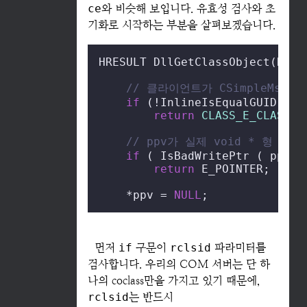
ce
와 비슷해 보입니다. 유효성 검사와 초
기화로 시작하는 부분을 살펴보겠습니다.
HRESULT DllGetClassObject(REFC
// 클라이언트가 CSimpleMsg
if
 (!InlineIsEqualGUID(rcl
return
CLASS_E_CLASSNO
// ppv가 실제 void * 형 
if
 ( IsBadWritePtr ( ppv, 
return
 E_POINTER;

    *ppv = 
NULL
;
먼저
if
구문이
rclsid
파라미터를
검사합니다. 우리의 COM 서버는 단 하
나의 coclass만을 가지고 있기 때문에,
rclsid
는 반드시