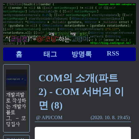
RSS
홈
태그
방명록
COM의 소개(파트
2) - COM 서버의 이
개발괴발
로 작성하
면 (8)
는 개발자
블로
API/COM
2020. 10. 8. 19:45
그.
–
코
딩집사