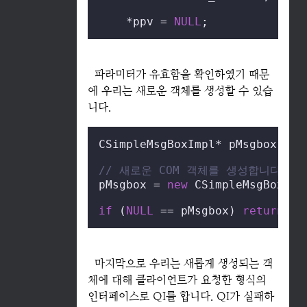
    *ppv = 
NULL
;
파라미터가 유효함을 확인하였기 때문
에 우리는 새로운 객체를 생성할 수 있습
니다.
CSimpleMsgBoxImpl* pMsgbox;

// 새로운 COM 객체를 생성합니다.
pMsgbox = 
new
 CSimpleMsgBoxImpl
if
 (
NULL
 == pMsgbox) 
return
 E_
마지막으로 우리는 새롭게 생성되는 객
체에 대해 클라이언트가 요청한 형식의
인터페이스로 QI를 합니다. QI가 실패하