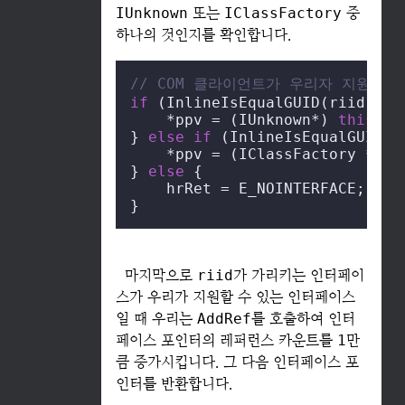
IUnknown
또는
IClassFactory
중
하나의 것인지를 확인합니다.
// COM 클라이언트가 우리자 지원할 
if
 (InlineIsEqualGUID(riid, IID
    *ppv = (IUnknown*) 
this
;

} 
else
if
 (InlineIsEqualGUID(r
    *ppv = (IClassFactory *) 
t
} 
else
 {

    hrRet = E_NOINTERFACE;

}
마지막으로
riid
가 가리키는 인터페이
스가 우리가 지원할 수 있는 인터페이스
일 때 우리는
AddRef
를 호출하여 인터
페이스 포인터의 레퍼런스 카운트를
1
만
큼 증가시킵니다. 그 다음 인터페이스 포
인터를 반환합니다.