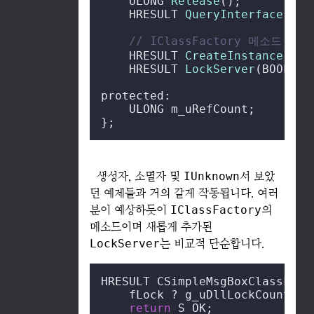
    ULONG 
Release
();

    HRESULT 
QueryInterface
(REF
// IClassFactory 메소드
    HRESULT 
CreateInstance
(IUn
    HRESULT 
LockServer
(BOOL fLo
protected:

    ULONG m_uRefCount;

};
생성자, 소멸자 및
IUnknown
서 보았
던 예제들과 거의 같게 작동됩니다. 여러
분이 예상하듯이
IClassFactory
의
메소드이며 새롭게 추가된
LockServer
는 비교적 단순합니다.
HRESULT CSimpleMsgBoxClassFact
    fLock ? g_uDllLockCount++ 
return
 S_OK;
