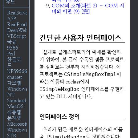
우드
COM의 소개(파트 2) – COM 서
버의 이면 (9) [完]
RealServer
ASP
RealProducer
DeepWeb
VBScript
간단한 사용자 인터페이스
국규
9566
실제로 클래스팩토리의 예제를 확인하
Perl
한글코
기 위하여, 본 글에 수록된 샘플 프로젝트
드
를 살펴보는 것부터 시작하겠습니다. 이
KPS9566
프로젝트는
CSimpleMsgBoxImpl
이
charset
라는 이름의 coclass에서
다크웹
Windows
ISimpleMsgBox
인터페이스를 구현하
NT
고 있는 DLL 서버입니다.
Standard
MacOS
심층웹
인터페이스 정의
문자셋
Microsoft
우리가 만든 새로운 인터페이스의 이름
Windows
STR
을
ISimpleMsgBox
로 정하겠습니다.