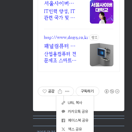
서울사이버대
학교 컴퓨터공
IT인력 양성, IT
학과 2026 가
관련 국가 및 국
을학기 신편입
제자격증 교육실
시, 사이버대 신
생
입생 수 1위 장학
http://www.dnsys.co.kr
광고
금 지급 1위, 학
패널컴퓨터 제
사 석사 박사 온
작문의 및 상담
산업용컴퓨터 전
라인복수학위까
문제조 스마트팩
지
토리 구축을 위한
최적의 제품 제조
생산 디앤시스
공감
구독하기
URL 복사
카카오톡 공유
페이스북 공유
엑스 공유