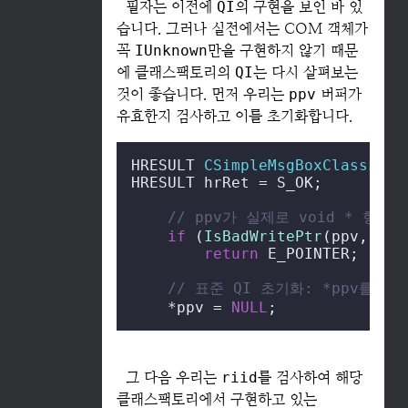
필자는 이전에
QI
의 구현을 보인 바 있
습니다. 그러나 실전에서는 COM 객체가
꼭
IUnknown
만을 구현하지 않기 때문
에 클래스팩토리의
QI
는 다시 살펴보는
것이 좋습니다. 먼저 우리는
ppv
버퍼가
유효한지 검사하고 이를 초기화합니다.
HRESULT 
CSimpleMsgBoxClassFact
HRESULT hrRet = S_OK;

// ppv가 실제로 void * 형
if
 (
IsBadWritePtr
(ppv, 
siz
return
 E_POINTER;

// 표준 QI 초기화: *ppv를 N
    *ppv = 
NULL
;
그 다음 우리는
riid
를 검사하여 해당
클래스팩토리에서 구현하고 있는