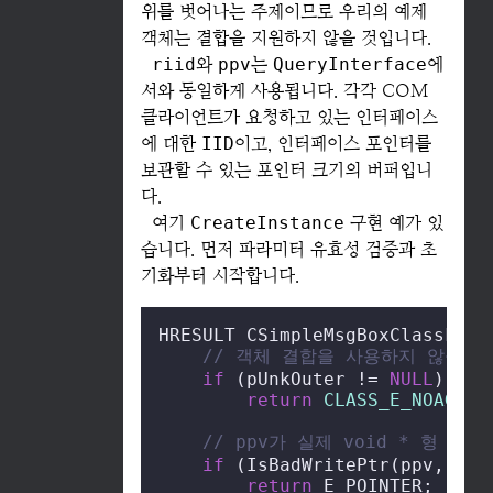
위를 벗어나는 주제이므로 우리의 예제
객체는 결합을 지원하지 않을 것입니다.
riid
와
ppv
는
QueryInterface
에
서와 동일하게 사용됩니다. 각각 COM
클라이언트가 요청하고 있는 인터페이스
에 대한
IID
이고, 인터페이스 포인터를
보관할 수 있는 포인터 크기의 버퍼입니
다.
여기
CreateInstance
구현 예가 있
습니다. 먼저 파라미터 유효성 검증과 초
기화부터 시작합니다.
HRESULT CSimpleMsgBoxClassFact
// 객체 결합을 사용하지 않을 것이
if
 (pUnkOuter != 
NULL
)

return
CLASS_E_NOAGGRE
// ppv가 실제 void * 형 
if
 (IsBadWritePtr(ppv, 
siz
return
 E_POINTER;
